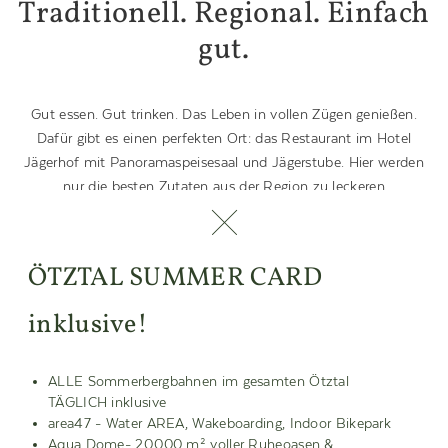
Traditionell. Regional. Einfach
gut.
Gut essen. Gut trinken. Das Leben in vollen Zügen genießen.
Dafür gibt es einen perfekten Ort: das Restaurant im Hotel
Jägerhof mit Panoramaspeisesaal und Jägerstube. Hier werden
nur die besten Zutaten aus der Region zu leckeren
Köstlichkeiten verarbeitet. Produkte, die hier im Ötztal
gewachsen und gereift sind, veredeln wir zu genussvollen
Klassikern und echten Tiroler Spezialitäten. Vom Frühstück bis
ÖTZTAL SUMMER CARD
zum allabendlichen Genussmenü verkosten Sie frische,
saisonale Produkte. Die passende Begleitung finden Sie in Form
inklusive!
weiterlesen
unserer ausgesuchten Weine. Besonders gut schmecken die
Leckerbissen natürlich auch auf unserer Sonnenterrasse, wo die
frische Bergluft und die herrliche Kulisse für die richtige
ALLE Sommerbergbahnen im gesamten Ötztal
Atmosphäre sorgen. Unsere kleinen Gäste können sich im
TÄGLICH inklusive
area47 - Water AREA, Wakeboarding, Indoor Bikepark
angrenzenden Abenteuerspielplatz austoben, währen die Großen
Aqua Dome- 20.000 m² voller Ruheoasen &