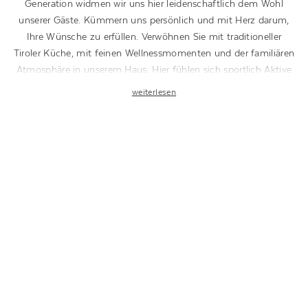
Generation widmen wir uns hier leidenschaftlich dem Wohl
unserer Gäste. Kümmern uns persönlich und mit Herz darum,
Ihre Wünsche zu erfüllen. Verwöhnen Sie mit traditioneller
Tiroler Küche, mit feinen Wellnessmomenten und der familiären
Atmosphäre in unserem Haus. Hier fühlen sich sportlich Aktive
genauso wohl wie Familien. Denn im Tal der Dreitausender
weiterlesen
finden Sie genügend Möglichkeiten für Ihre Entdeckungstouren
in der Natur, für unvergessliche Abenteuer in den Bergen und
atemberaubende Momente im Sonnenschein. Und das alles
direkt vor der Tür unseres 3-Sterne-Hotels in Oetz. Zu jeder
Jahreszeit erwarten Sie hier besondere Erlebnisse und
genussvolle Erholung. Lassen Sie es sich gutgehen. Lassen Sie
sich verwöhnen im Hotel Jägerhof.