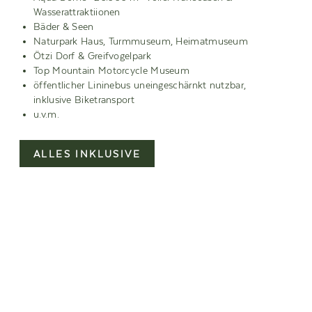
sich ausgiebig dem Panorama und dem Genießen widmen.
Wasserattraktiionen
Bäder & Seen
Naturpark Haus, Turmmuseum, Heimatmuseum
Ötzi Dorf & Greifvogelpark
Top Mountain Motorcycle Museum
öffentlicher Lininebus uneingeschärnkt nutzbar,
inklusive Biketransport
u.v.m.
ALLES INKLUSIVE