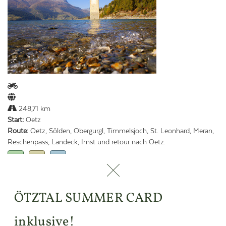
248,71 km
Start:
Oetz
Route:
Oetz, Sölden, Obergurgl, Timmelsjoch, St. Leonhard, Meran,
Reschenpass, Landeck, Imst und retour nach Oetz.
ÖTZTAL SUMMER CARD
ZURÜCK ZUR ÜBERSICHT
inklusive!