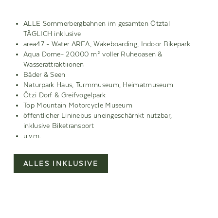
ALLE Sommerbergbahnen im gesamten Ötztal
TÄGLICH inklusive
area47 - Water AREA, Wakeboarding, Indoor Bikepark
Aqua Dome- 20.000 m² voller Ruheoasen &
HOTEL JÄGERHOF - FAMILIE JÄGER
Wasserattraktiionen
Oetzermühlerweg 6, A-6433 Oetz
Bäder & Seen
Naturpark Haus, Turmmuseum, Heimatmuseum
Ötzi Dorf & Greifvogelpark
Top Mountain Motorcycle Museum
öffentlicher Lininebus uneingeschärnkt nutzbar,
inklusive Biketransport
ANREISE
u.v.m.
DATENSCHUTZ
ALLES INKLUSIVE
IMPRESSUM