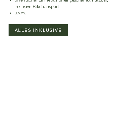
öffentlicher Lininebus uneingeschärnkt nutzbar,
inklusive Biketransport
u.v.m.
ALLES INKLUSIVE
BUCHUNGSINFORMATIONEN
INKLUSIVLEISTUNGEN
ZURÜCK ZUR ZIMMERÜBERSICHT