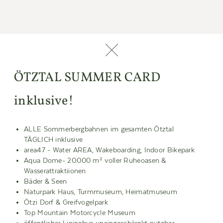
ÖTZTAL SUMMER CARD
inklusive!
Alle Preise verstehen sich pro Person und Nacht inkl.
Halbpension, zuzüglich der Ortstaxe für alle Personen ab 15
ALLE Sommerbergbahnen im gesamten Ötztal
Jahren, von € 5,00 pro Person und Nacht.
TÄGLICH inklusive
area47 - Water AREA, Wakeboarding, Indoor Bikepark
Unser Halbpension-Restaurant bleibt immer DIENSTAG
Aqua Dome- 20.000 m² voller Ruheoasen &
GESCHLOSSEN
(Änderungen vorbehalten). An diesem Tag gilt
Wasserattraktiionen
eine bereits vergünstigte Tagesrate. Das Frühstück findet wie
Bäder & Seen
gewohnt von 07.30 – 10.00 Uhr statt.
Naturpark Haus, Turmmuseum, Heimatmuseum
Ötzi Dorf & Greifvogelpark
Top Mountain Motorcycle Museum